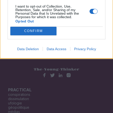
6. DROIT DE RECOURS
I want to opt-out of Collection, Use,
En cas de non-réponse ou de réponse jugée
Retention, Sale, and/or Sharing of my
Personal Data that Is Unrelated with the
insatisfaisante, vous pouvez saisir le Défenseur des droits
Purposes for which it was collected.
Opted Out
ou la Maison départementale des personnes handicapées
(MDPH) compétente, conformément à la législation
CONFIRM
française.
Data Deletion
Data Access
Privacy Policy
PRACTICAL
conspirations
dissimulation
ufologie
géopolitique
médias