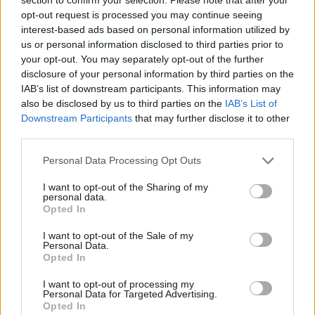
- Présence de textes alternatifs descriptifs pour les
opt-out request is processed you may continue seeing
images informatives.
interest-based ads based on personal information utilized by
4. LIMITATIONS OU AMÉLIORATIONS EN
us or personal information disclosed to third parties prior to
COURS
your opt-out. You may separately opt-out of the further
Nous mettons tout en œuvre pour rendre
https://the-
disclosure of your personal information by third parties on the
IAB’s list of downstream participants. This information may
young-thinker.fr
conforme aux recommandations, mais
also be disclosed by us to third parties on the
IAB’s List of
des difficultés peuvent subsister : vidéos intégrées sans
Downstream Participants
that may further disclose it to other
sous-titrage ou transcription, formulaires nécessitant un
third parties.
enrichissement ARIA, contenus anciens en cours d'audit.
Nous travaillons progressivement à corriger ces points et
Personal Data Processing Opt Outs
restons à l’écoute de vos retours.
I want to opt-out of the Sharing of my
5. CONTACT EN CAS DE DIFFICULTÉ
personal data.
Si vous rencontrez un problème d’accessibilité sur le site,
Opted In
merci de nous le signaler à l’adresse
contact@the-
I want to opt-out of the Sale of my
young-thinker.fr
ou via notre formulaire dédié :
Personal Data.
Opted In
https://the-young-thinker.fr/contact
.
Précisez la page ou la fonctionnalité concernée ainsi que la
I want to opt-out of processing my
nature du problème rencontré afin de nous aider à
Personal Data for Targeted Advertising.
Opted In
améliorer durablement l’accessibilité.